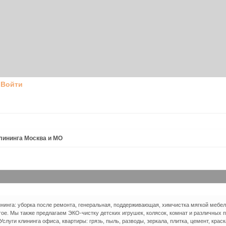
Войти
клининга Москва и МО
инга: уборка после ремонта, генеральная, поддерживающая, химчистка мягкой мебел
гое. Мы также предлагаем ЭКО-чистку детских игрушек, колясок, комнат и различных п
слуги клининга офиса, квартиры: грязь, пыль, разводы, зеркала, плитка, цемент, краск