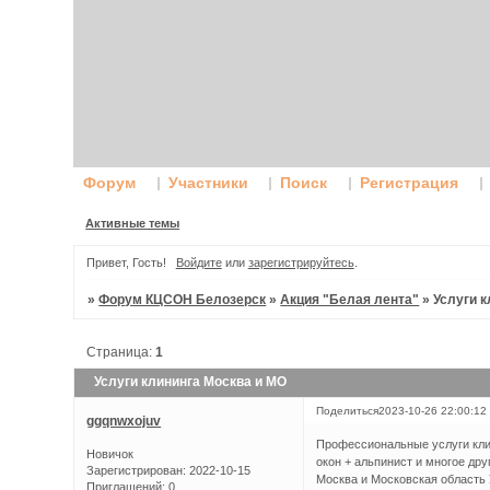
Форум
Участники
Поиск
Регистрация
Активные темы
Привет, Гость!
Войдите
или
зарегистрируйтесь
.
»
Форум КЦСОН Белозерск
»
Акция "Белая лента"
»
Услуги 
Страница:
1
Услуги клининга Москва и МО
Поделиться
2023-10-26 22:00:12
ggqnwxojuv
Профессиональные услуги клин
Новичок
окон + альпинист и многое дру
Зарегистрирован
: 2022-10-15
Москва и Московская область У
Приглашений:
0