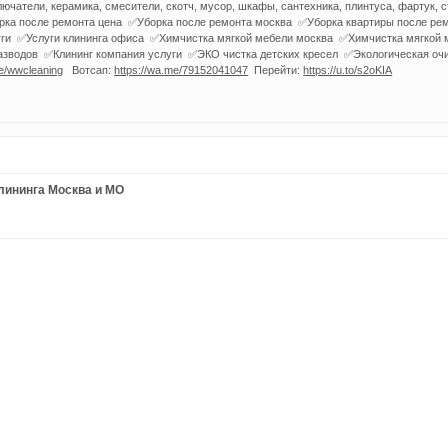
лючатели, керамика, смесители, скотч, мусор, шкафы, сантехника, плинтуса, фартук, с
рка после ремонта цена ✅Уборка после ремонта москва ✅Уборка квартиры после ре
ги ✅Услуги клининга офиса ✅Химчистка мягкой мебели москва ✅Химчистка мягкой 
зводов ✅Клининг компания услуги ✅ЭКО чистка детских кресел ✅Экологическая очист
me/wwcleaning
Вотсап:
https://wa.me/79152041047
Перейти:
https://u.to/s2oKIA
клининга Москва и МО