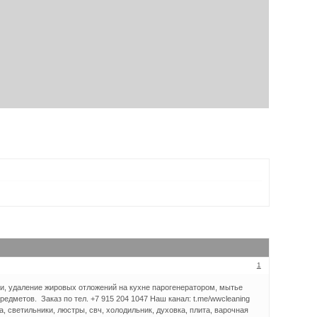
1
и, удаление жировых отложений на кухне парогенератором, мытье
редметов. Заказ по тел. +7 915 204 1047 Наш канал: t.me/wwcleaning
а, светильники, люстры, свч, холодильник, духовка, плита, варочная