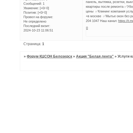
панель, вытяжка, розетки, вык
Сообщений:
1
квартиры после ремонта ✅Убо
Уважение:
[+0/-0]
цены ✅Клининг компания услу
Позитив:
[+0/-0]
+в москве ✅Мытье окон без ра
Провел на форуме:
204 1047 Наш канал:
https://t.
Не определено
Последний визит:
0
2024-10-23 11:06:51
Страница:
1
»
Форум КЦСОН Белозерск
»
Акция "Белая лента"
»
Услуги 